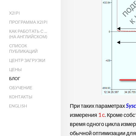
X2IPI
ПРОГРАММА X2IPI
КАК РАБОТАТЬ С ...
(НА АНГЛИЙСКОМ)
СПИСОК
ПУБЛИКАЦИЙ
ЦЕНТР ЗАГРУЗКИ
ЦЕНЫ
БЛОГ
ОБУЧЕНИЕ
КОНТАКТЫ
При таких параметрах
Sysc
ENGLISH
измерения
1 с
. Кроме соб
время одного цикла изме
обычной оптимизации для 