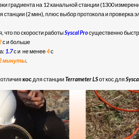
вки градиента на 12 канальной станции (1300 измерени
станции (2 мин), плюс выбор протокола и проверка эле
, что по скорости работы
Syscal Pro
существенно быст
2
с и больше
а:
1.7
с и не менее
4
с
2 минуты
.
 отличия
кос
для станции
Terrameter LS
от кос для
Sysca