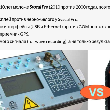
 10 лет моложе
Syscal Pro
(2010 против 2000 года), поэ
плей против черно-белого у Syscal Pro;
интерфейсы (USB и Ethernet) против СОМ порта (в нов
 приемник GPS.
ого сигнала (full wave recording), а не только результ