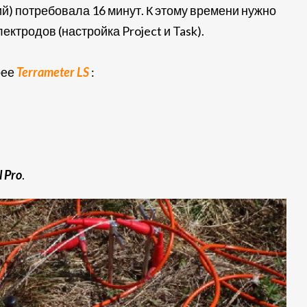
й) потребовала 16 минут. К этому времени нужно
ктродов (настройка Project и Task).
рее
Terrameter LS
:
l Pro
.