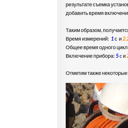
результате съемка устано
добавить время включения 
Таким образом, получается
Время измерений:
1
с и
2.
Общее время одного цикл
Включение прибора:
5
c и
Отметим также некоторые