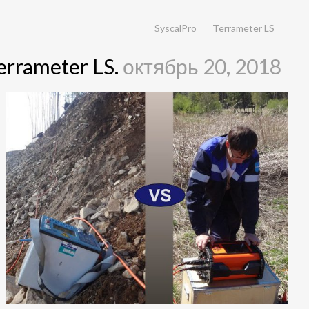
SyscalPro
Terrameter LS
errameter LS.
октябрь 20, 2018