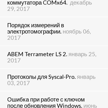
коммутатора COMx64.
декабрь
29, 2017
Порядок измерений в
электротомографии.
ноябрь 06,
2017
ABEM Terrameter LS 2.
январь 25,
2017
Протоколы для Syscal-Pro.
январь
03, 2017
Ошибка при работе с ключом
после обновления Windows.
июнь