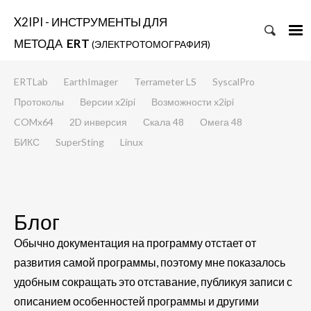
X2IPI - ИНСТРУМЕНТЫ ДЛЯ
МЕТОДА
ERT
(ЭЛЕКТРОТОМОГРАФИЯ)
ERTLab
EarthImager
Terrameter LS
SyscalPro
Протоколы
Версии x2ipi
Возможности x2ipi
COMx64
2D инверсия
Скала 48
Омега 48
БИКС
SuperSting
Linux
Блог
Обычно документация на программу отстает от
развития самой программы, поэтому мне показалось
удобным сокращать это отставание, публикуя записи с
описанием особенностей программы и другими