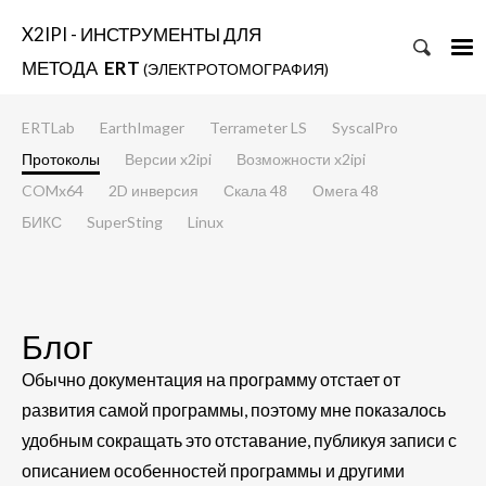
X2IPI - ИНСТРУМЕНТЫ ДЛЯ
МЕТОДА
ERT
(ЭЛЕКТРОТОМОГРАФИЯ)
ERTLab
EarthImager
Terrameter LS
SyscalPro
Протоколы
Версии x2ipi
Возможности x2ipi
COMx64
2D инверсия
Скала 48
Омега 48
БИКС
SuperSting
Linux
Блог
Обычно документация на программу отстает от
развития самой программы, поэтому мне показалось
удобным сокращать это отставание, публикуя записи с
описанием особенностей программы и другими