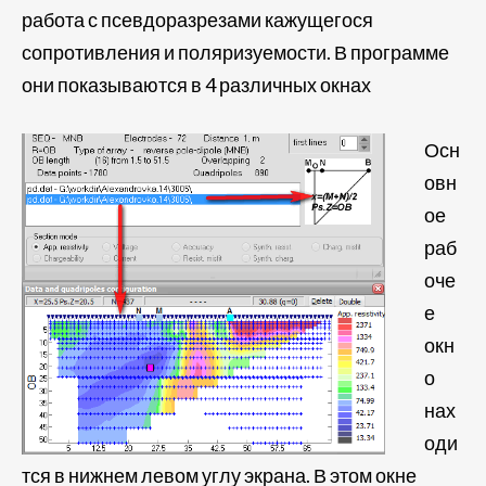
работа с псевдоразрезами кажущегося
сопротивления и поляризуемости. В программе
они показываются в 4 различных окнах
Осн
овн
ое
раб
оче
е
окн
о
нах
оди
тся в нижнем левом углу экрана. В этом окне